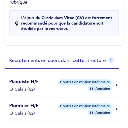
rubrique
L'ajout du Curriculum Vitae (CV) est fortement
recommandé pour que la candidature soit
étudiée par le recruteur.
Recrutements de la structure
slide
1
of 1
Recrutements en cours dans cette structure
5
Plaquiste H/F
Contrat de mission intérimaire
35h/semaine
Calais (62)
Plombier H/F
Contrat de mission intérimaire
35h/semaine
Calais (62)