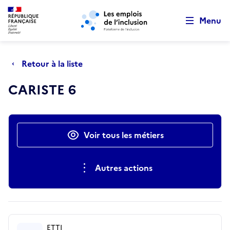
Retour au début de la page
Panneau de gestion des cookies
Aller au menu principal
Aller au contenu principal
Menu
Retour à la liste
CARISTE 6
Actions rapides
Voir tous les métiers
Autres actions
ETTI