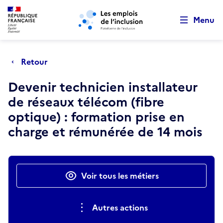
Retour au début de la page
Panneau de gestion des cookies
Aller au menu principal
Aller au contenu principal
Menu
Retour
Devenir technicien installateur
de réseaux télécom (fibre
optique) : formation prise en
charge et rémunérée de 14 mois
Actions rapides
Voir tous les métiers
Autres actions