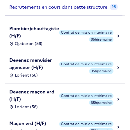
Recrutements de la structure
slide
1
of 1
Recrutements en cours dans cette structure
16
Plombier/chauffagiste
Contrat de mission intérimaire
(H/F)
35h/semaine
Quiberon (56)
Devenez menuisier
Contrat de mission intérimaire
agenceur (H/F)
35h/semaine
Lorient (56)
Devenez maçon vrd
Contrat de mission intérimaire
(H/F)
35h/semaine
Lorient (56)
Maçon vrd (H/F)
Contrat de mission intérimaire