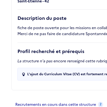
Saint-Étienne - 42
Description du poste
fiche de poste ouverte pour les missions en colla
Merci de ne pas faire de candidature Spontannée o
Profil recherché et prérequis
La structure n'a pas encore renseigné cette rubri
L'ajout du Curriculum Vitae (CV) est fortement 
Recrutements de la structure
slide
1
of 1
Recrutements en cours dans cette structure
2