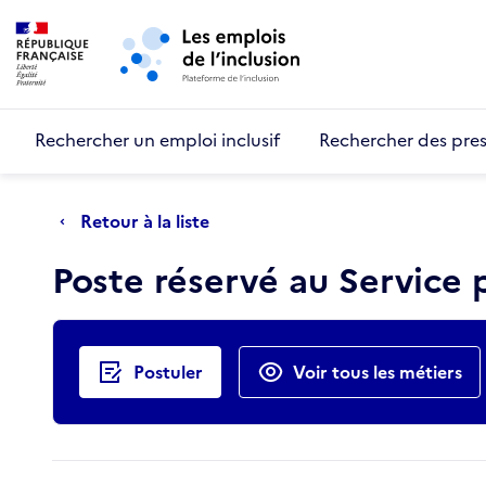
Retour au début de la page
Panneau de gestion des cookies
Aller au menu principal
Aller au contenu principal
Rechercher un emploi inclusif
Rechercher des pres
Retour à la liste
Poste réservé au Service
Actions rapides
Postuler
Voir tous les métiers