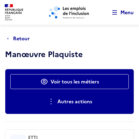
Retour au début de la page
Panneau de gestion des cookies
Aller au menu principal
Aller au contenu principal
Menu
Retour
Manœuvre Plaquiste
Actions rapides
Voir tous les métiers
Autres actions
ETTI