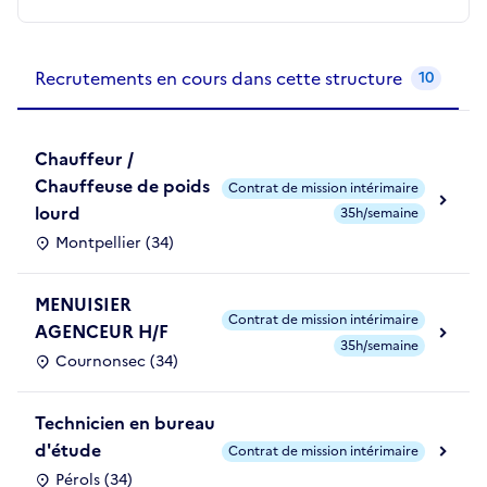
Recrutements de la structure
slide
1
of 1
Recrutements en cours dans cette structure
10
Chauffeur /
Chauffeuse de poids
Contrat de mission intérimaire
lourd
35h/semaine
Montpellier (34)
MENUISIER
Contrat de mission intérimaire
AGENCEUR H/F
35h/semaine
Cournonsec (34)
Technicien en bureau
d'étude
Contrat de mission intérimaire
Pérols (34)