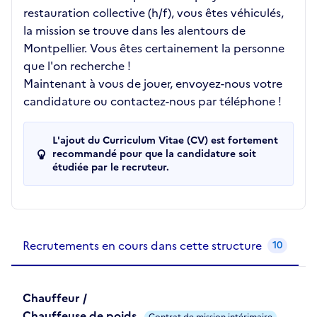
restauration collective (h/f), vous êtes véhiculés,
la mission se trouve dans les alentours de
Montpellier. Vous êtes certainement la personne
que l'on recherche !
Maintenant à vous de jouer, envoyez-nous votre
candidature ou contactez-nous par téléphone !
L'ajout du Curriculum Vitae (CV) est fortement
recommandé pour que la candidature soit
étudiée par le recruteur.
Recrutements de la structure
slide
1
of 1
Recrutements en cours dans cette structure
10
Chauffeur /
Chauffeuse de poids
Contrat de mission intérimaire