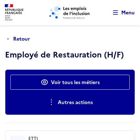
Retour au début de la page
Panneau de gestion des cookies
Aller au menu principal
Aller au contenu principal
Menu
Retour
Employé de Restauration (H/F)
Actions rapides
Voir tous les métiers
Autres actions
ETTI