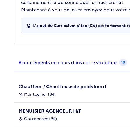
certainement la personne que l'on recherche !
Maintenant à vous de jouer, envoyez-nous votre
L'ajout du Curriculum Vitae (CV) est fortement 
Recrutements de la structure
slide
1
of 1
Recrutements en cours dans cette structure
10
Chauffeur / Chauffeuse de poids lourd
Montpellier (34)
MENUISIER AGENCEUR H/F
Cournonsec (34)