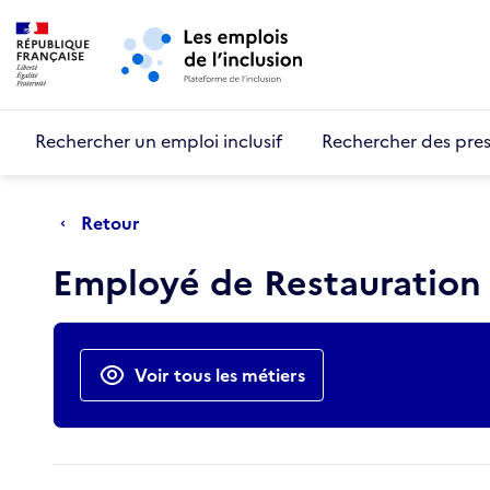
Retour au début de la page
Panneau de gestion des cookies
Aller au menu principal
Aller au contenu principal
Rechercher un emploi inclusif
Rechercher des pres
Retour
Employé de Restauration 
Actions rapides
Voir tous les métiers