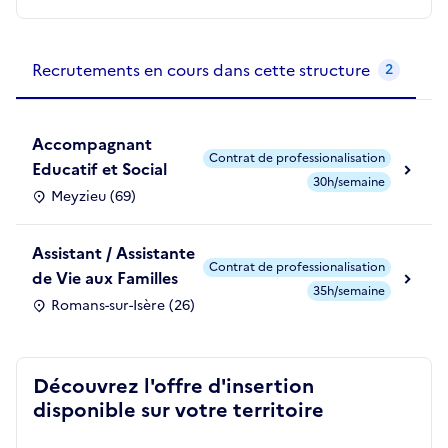
Recrutements de la structure
slide
1
of 1
Recrutements en cours dans cette structure
2
Accompagnant
Contrat de professionalisation
Educatif et Social
30h/semaine
Meyzieu (69)
Assistant / Assistante
Contrat de professionalisation
de Vie aux Familles
35h/semaine
Romans-sur-Isère (26)
Découvrez l'offre d'insertion
disponible sur votre territoire