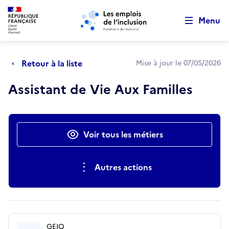
Retour au début de la page
Panneau de gestion des cookies
Aller au menu principal
Aller au contenu principal
Menu
Retour à la liste
Mise à jour le 07/05/2026
Assistant de Vie Aux Familles
Actions rapides
Voir tous les métiers
Autres actions
GEIQ