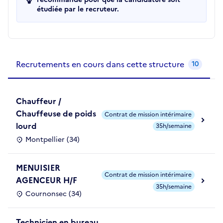
étudiée par le recruteur.
Recrutements de la structure
slide
1
of 1
Recrutements en cours dans cette structure
10
Chauffeur /
Chauffeuse de poids
Contrat de mission intérimaire
lourd
35h/semaine
Montpellier (34)
MENUISIER
Contrat de mission intérimaire
AGENCEUR H/F
35h/semaine
Cournonsec (34)
Technicien en bureau