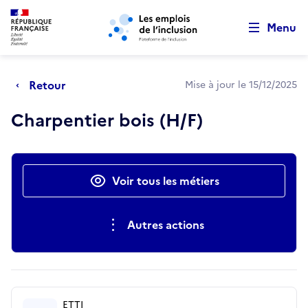
Retour au début de la page
Panneau de gestion des cookies
Aller au menu principal
Aller au contenu principal
Menu
Retour
Mise à jour le 15/12/2025
Charpentier bois (H/F)
Actions rapides
Voir tous les métiers
Autres actions
ETTI