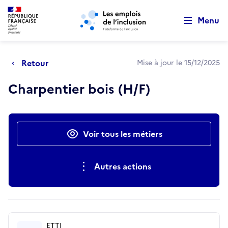
Retour au début de la page
Panneau de gestion des cookies
Aller au menu principal
Aller au contenu principal
Menu
Retour
Mise à jour le 15/12/2025
Charpentier bois (H/F)
Actions rapides
Voir tous les métiers
Autres actions
ETTI