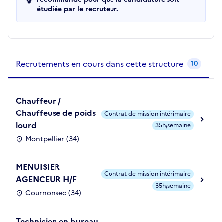
étudiée par le recruteur.
Recrutements de la structure
slide
1
of 1
Recrutements en cours dans cette structure
10
Chauffeur /
Chauffeuse de poids
Contrat de mission intérimaire
lourd
35h/semaine
Montpellier (34)
MENUISIER
Contrat de mission intérimaire
AGENCEUR H/F
35h/semaine
Cournonsec (34)
Technicien en bureau