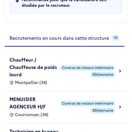
étudiée par le recruteur.
Recrutements de la structure
slide
1
of 1
Recrutements en cours dans cette structure
10
Chauffeur /
Chauffeuse de poids
Contrat de mission intérimaire
lourd
35h/semaine
Montpellier (34)
MENUISIER
Contrat de mission intérimaire
AGENCEUR H/F
35h/semaine
Cournonsec (34)
Technicien en bureau