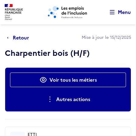
Retour au début de la page
Panneau de gestion des cookies
Aller au menu principal
Aller au contenu principal
Menu
Retour
Mise à jour le 15/12/2025
Charpentier bois (H/F)
Actions rapides
Voir tous les métiers
Autres actions
ETTI