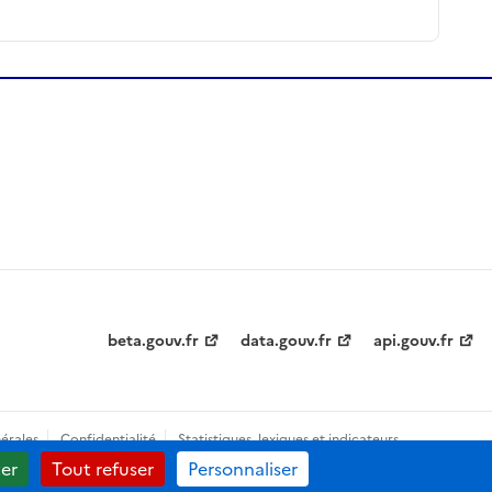
beta.gouv.fr
data.gouv.fr
api.gouv.fr
érales
Confidentialité
Statistiques, lexiques et indicateurs
er
Tout refuser
Personnaliser