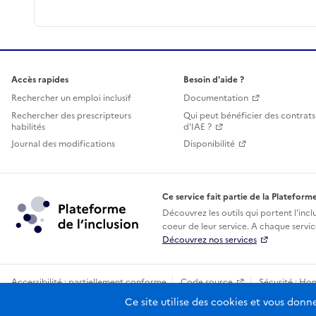
Accès rapides
Besoin d'aide ?
Rechercher un emploi inclusif
Documentation
Rechercher des prescripteurs
Qui peut bénéficier des contrats
habilités
d'IAE ?
Journal des modifications
Disponibilité
Ce service fait partie de la Plateforme
Découvrez les outils qui portent l'incl
coeur de leur service. A chaque service
Découvrez nos services
Accessibilité : partiellement conforme
Code source
Sécurité : Ho
Sauf mention contraire, tous les contenus de ce site sont sous licence
Ce site utilise des cookies et vous donn
etala