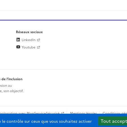
Réseaux sociaux
LinkedIn
Youtube
 de l’inclusion
usion au
, son objectif.
mologation avec MonServiceSécurisé
Mentions légales
Conditions gén
Tout accept
e le contrôle sur ceux que vous souhaitez activer
b-2.0