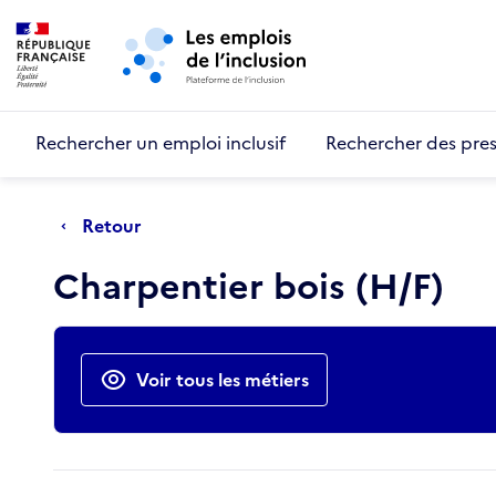
Retour au début de la page
Panneau de gestion des cookies
Aller au menu principal
Aller au contenu principal
Rechercher un emploi inclusif
Rechercher des pres
Retour
Charpentier bois (H/F)
Actions rapides
Voir tous les métiers