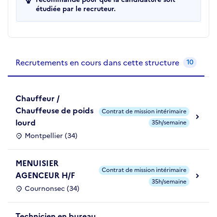
étudiée par le recruteur.
Recrutements de la structure
slide
1
of 1
Recrutements en cours dans cette structure
10
Chauffeur /
Chauffeuse de poids
Contrat de mission intérimaire
lourd
35h/semaine
Montpellier (34)
MENUISIER
Contrat de mission intérimaire
AGENCEUR H/F
35h/semaine
Cournonsec (34)
Technicien en bureau