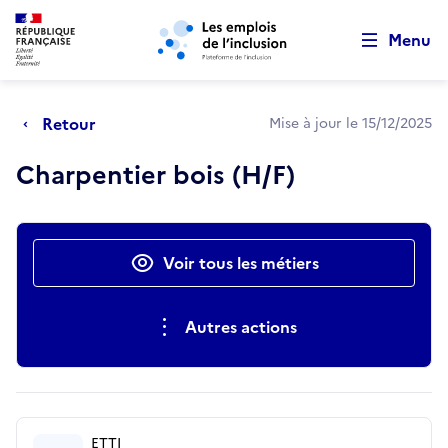
Retour au début de la page
Panneau de gestion des cookies
Aller au menu principal
Aller au contenu principal
Menu
Retour
Mise à jour le 15/12/2025
Charpentier bois (H/F)
Actions rapides
Voir tous les métiers
Autres actions
ETTI