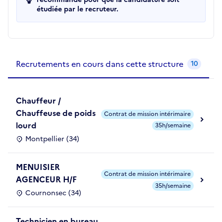
étudiée par le recruteur.
Recrutements de la structure
slide
1
of 1
Recrutements en cours dans cette structure
10
Chauffeur /
Chauffeuse de poids
Contrat de mission intérimaire
lourd
35h/semaine
Montpellier (34)
MENUISIER
Contrat de mission intérimaire
AGENCEUR H/F
35h/semaine
Cournonsec (34)
Technicien en bureau