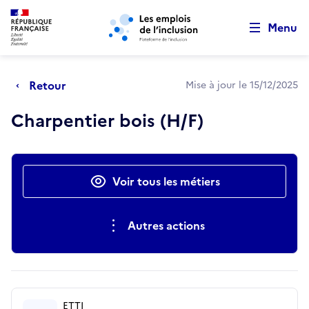
Retour au début de la page
Panneau de gestion des cookies
Aller au menu principal
Aller au contenu principal
Menu
Retour
Mise à jour le 15/12/2025
Charpentier bois (H/F)
Actions rapides
Voir tous les métiers
Autres actions
ETTI