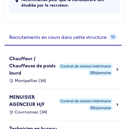
étudiée par le recruteur.
Recrutements de la structure
slide
1
of 1
Recrutements en cours dans cette structure
10
Chauffeur /
Chauffeuse de poids
Contrat de mission intérimaire
lourd
35h/semaine
Montpellier (34)
MENUISIER
Contrat de mission intérimaire
AGENCEUR H/F
35h/semaine
Cournonsec (34)
Technicien en bureau