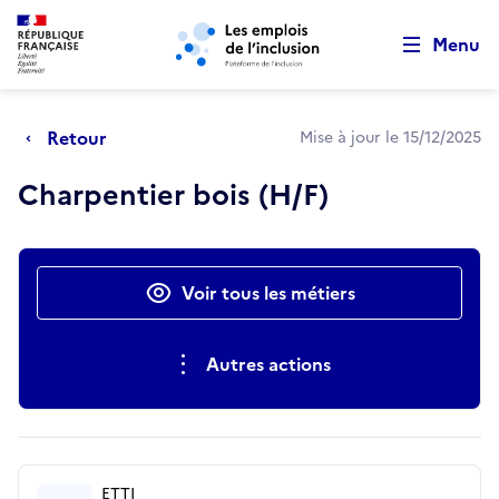
Retour au début de la page
Panneau de gestion des cookies
Aller au menu principal
Aller au contenu principal
Menu
Retour
Mise à jour le 15/12/2025
Charpentier bois (H/F)
Actions rapides
Voir tous les métiers
Autres actions
ETTI