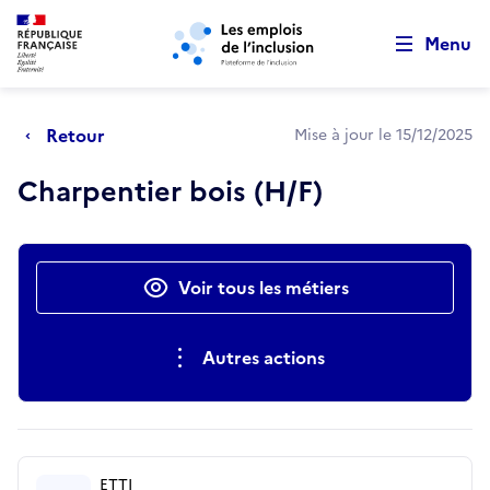
Retour au début de la page
Panneau de gestion des cookies
Aller au menu principal
Aller au contenu principal
Menu
Retour
Mise à jour le 15/12/2025
Charpentier bois (H/F)
Actions rapides
Voir tous les métiers
Autres actions
ETTI