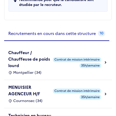
étudiée par le recruteur.
Recrutements de la structure
slide
1
of 1
Recrutements en cours dans cette structure
10
Chauffeur /
Chauffeuse de poids
Contrat de mission intérimaire
lourd
35h/semaine
Montpellier (34)
MENUISIER
Contrat de mission intérimaire
AGENCEUR H/F
35h/semaine
Cournonsec (34)
Technicien en bureau