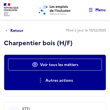
Retour au début de la page
Panneau de gestion des cookies
Aller au menu principal
Aller au contenu principal
Menu
Retour
Mise à jour le 15/12/2025
Charpentier bois (H/F)
Actions rapides
Voir tous les métiers
Autres actions
ETTI