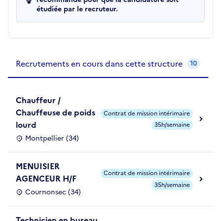
étudiée par le recruteur.
Recrutements de la structure
slide
1
of 1
Recrutements en cours dans cette structure
10
Chauffeur /
Chauffeuse de poids
Contrat de mission intérimaire
lourd
35h/semaine
Montpellier (34)
MENUISIER
Contrat de mission intérimaire
AGENCEUR H/F
35h/semaine
Cournonsec (34)
Technicien en bureau