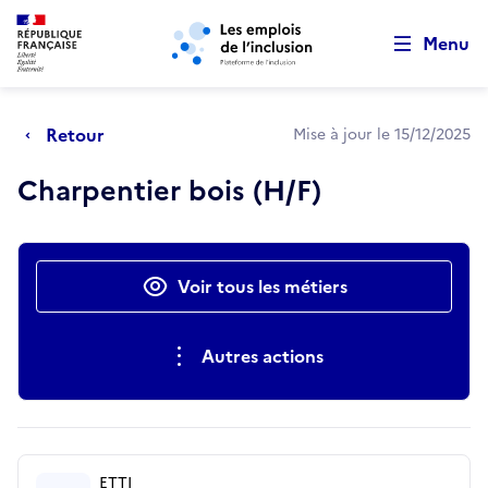
Retour au début de la page
Panneau de gestion des cookies
Aller au menu principal
Aller au contenu principal
Menu
Retour
Mise à jour le 15/12/2025
Charpentier bois (H/F)
Actions rapides
Voir tous les métiers
Autres actions
ETTI