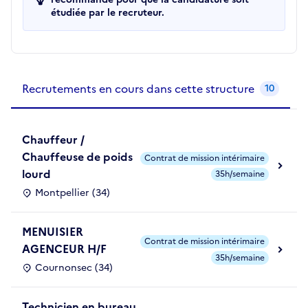
étudiée par le recruteur.
Recrutements de la structure
slide
1
of 1
Recrutements en cours dans cette structure
10
Chauffeur /
Chauffeuse de poids
Contrat de mission intérimaire
lourd
35h/semaine
Montpellier (34)
MENUISIER
Contrat de mission intérimaire
AGENCEUR H/F
35h/semaine
Cournonsec (34)
Technicien en bureau