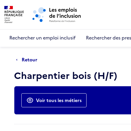
Retour au début de la page
Panneau de gestion des cookies
Aller au menu principal
Aller au contenu principal
Rechercher un emploi inclusif
Rechercher des pres
Retour
Charpentier bois (H/F)
Actions rapides
Voir tous les métiers