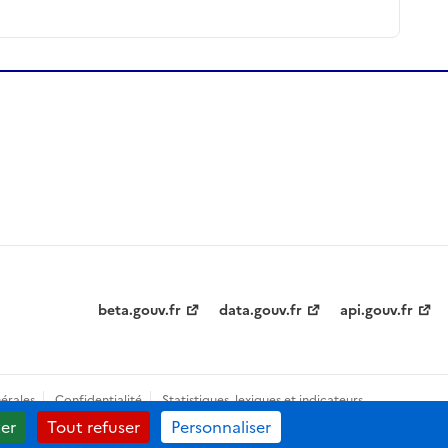
beta.gouv.fr
data.gouv.fr
api.gouv.fr
érales
Confidentialité
Statistiques, lexiques et indicateurs
er
Tout refuser
Personnaliser