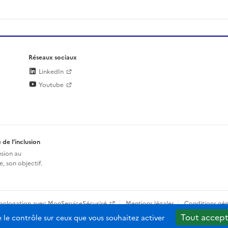
Réseaux sociaux
LinkedIn
Youtube
 de l’inclusion
usion au
, son objectif.
mologation avec MonServiceSécurisé
Mentions légales
Conditions gén
Tout accept
e le contrôle sur ceux que vous souhaitez activer
b-2.0