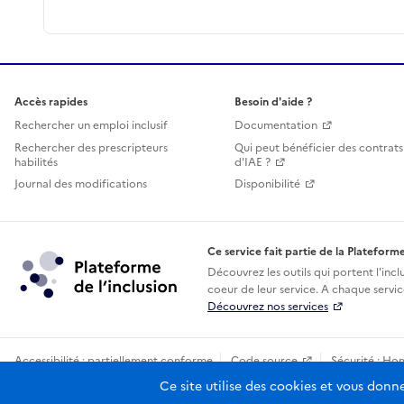
Accès rapides
Besoin d'aide ?
Rechercher un emploi inclusif
Documentation
Rechercher des prescripteurs
Qui peut bénéficier des contrats
habilités
d'IAE ?
Journal des modifications
Disponibilité
Ce service fait partie de la Plateforme
Découvrez les outils qui portent l'incl
coeur de leur service. A chaque service
Découvrez nos services
Accessibilité : partiellement conforme
Code source
Sécurité : Ho
Sauf mention contraire, tous les contenus de ce site sont sous licence
Ce site utilise des cookies et vous donn
etala