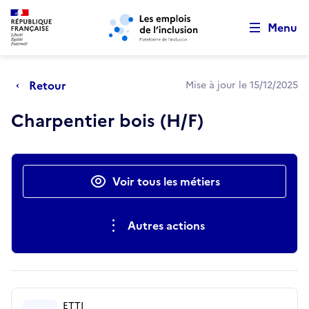
Retour au début de la page
Panneau de gestion des cookies
Aller au menu principal
Aller au contenu principal
Menu
Retour
Mise à jour le 15/12/2025
Charpentier bois (H/F)
Actions rapides
Voir tous les métiers
Autres actions
ETTI