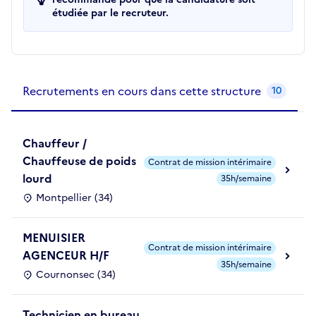
étudiée par le recruteur.
Recrutements de la structure
slide
1
of 1
Recrutements en cours dans cette structure
10
Chauffeur /
Chauffeuse de poids
Contrat de mission intérimaire
lourd
35h/semaine
Montpellier (34)
MENUISIER
Contrat de mission intérimaire
AGENCEUR H/F
35h/semaine
Cournonsec (34)
Technicien en bureau