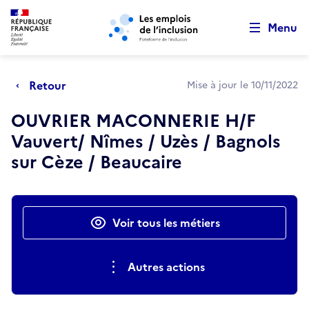
Retour au début de la page
Panneau de gestion des cookies
Aller au menu principal
Aller au contenu principal
Menu
Retour
Mise à jour le 10/11/2022
OUVRIER MACONNERIE H/F
Vauvert/ Nîmes / Uzès / Bagnols
sur Cèze / Beaucaire
Actions rapides
Voir tous les métiers
Autres actions