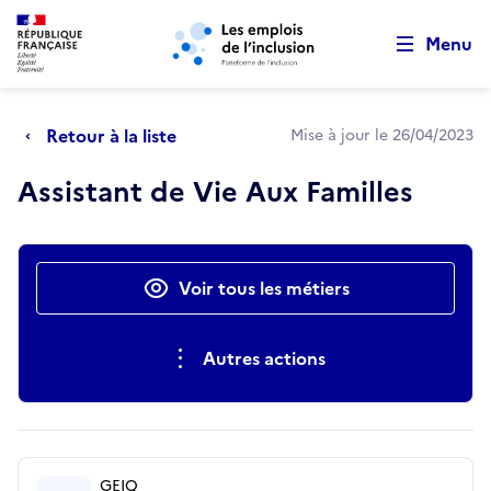
Retour au début de la page
Panneau de gestion des cookies
Aller au menu principal
Aller au contenu principal
Menu
Retour à la liste
Mise à jour le 26/04/2023
Assistant de Vie Aux Familles
Actions rapides
Voir tous les métiers
Autres actions
GEIQ