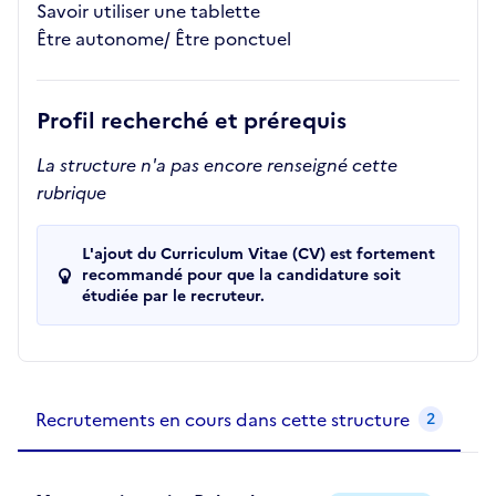
Savoir utiliser une tablette
Être autonome/ Être ponctuel
Profil recherché et prérequis
La structure n'a pas encore renseigné cette
rubrique
L'ajout du Curriculum Vitae (CV) est fortement
recommandé pour que la candidature soit
étudiée par le recruteur.
Recrutements de la structure
slide
1
of 1
Recrutements en cours dans cette structure
2