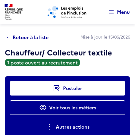
Retour au début de la page
Panneau de gestion des cookies
Aller au menu principal
Aller au contenu principal
Menu
Retour à la liste
Mise à jour le 15/06/2026
Chauffeur/ Collecteur textile
1 poste ouvert au recrutement
Actions rapides
Postuler
Voir tous les métiers
Autres actions