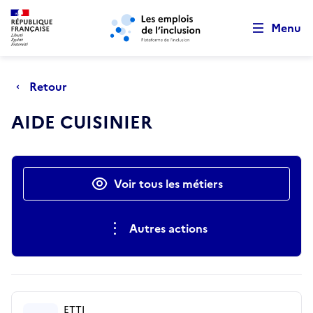
Retour au début de la page
Panneau de gestion des cookies
Aller au menu principal
Aller au contenu principal
Menu
Retour
AIDE CUISINIER
Actions rapides
Voir tous les métiers
Autres actions
ETTI