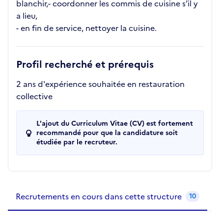
blanchir,- coordonner les commis de cuisine s’il y
a lieu,
- en fin de service, nettoyer la cuisine.
Profil recherché et prérequis
2 ans d'expérience souhaitée en restauration
collective
L'ajout du Curriculum Vitae (CV) est fortement
recommandé pour que la candidature soit
étudiée par le recruteur.
Recrutements de la structure
slide
1
of 1
Recrutements en cours dans cette structure
10