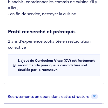
blanchir,- coordonner les commis de cuisine s’il y
a lieu,
- en fin de service, nettoyer la cuisine.
Profil recherché et prérequis
2 ans d'expérience souhaitée en restauration
collective
L'ajout du Curriculum Vitae (CV) est fortement
recommandé pour que la candidature soit
étudiée par le recruteur.
Recrutements de la structure
slide
1
of 1
Recrutements en cours dans cette structure
10