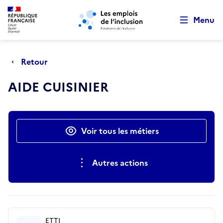
Retour au début de la page
Panneau de gestion des cookies
Aller au menu principal
Aller au contenu principal
Menu
Retour
AIDE CUISINIER
Actions rapides
Voir tous les métiers
Autres actions
ETTI