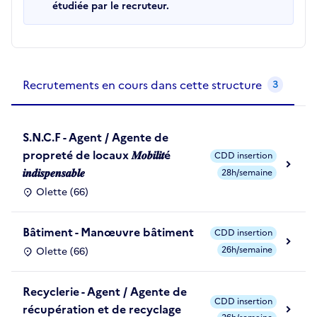
étudiée par le recruteur.
Recrutements de la structure
slide
1
of 1
Recrutements en cours dans cette structure
3
S.N.C.F - Agent / Agente de
propreté de locaux 𝑴𝒐𝒃𝒊𝒍𝒊𝒕é
CDD insertion
𝒊𝒏𝒅𝒊𝒔𝒑𝒆𝒏𝒔𝒂𝒃𝒍𝒆
28h/semaine
Olette (66)
Bâtiment - Manœuvre bâtiment
CDD insertion
26h/semaine
Olette (66)
Recyclerie - Agent / Agente de
CDD insertion
récupération et de recyclage