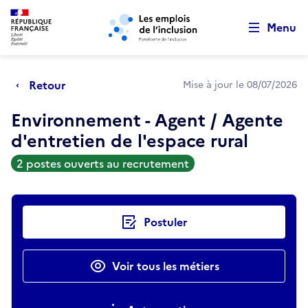
Retour au début de la page
Panneau de gestion des cookies
Aller au menu principal
Aller au contenu principal
Menu
Retour
Mise à jour le 08/07/2026
Environnement - Agent / Agente
d'entretien de l'espace rural
2 postes ouverts au recrutement
Actions rapides
Postuler
Voir tous les métiers