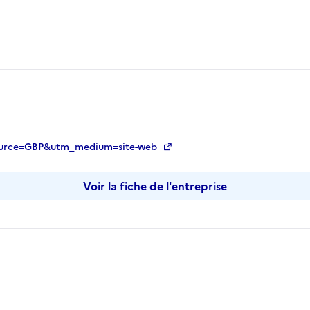
m_source=GBP&utm_medium=site-web
Voir la fiche de l'entreprise