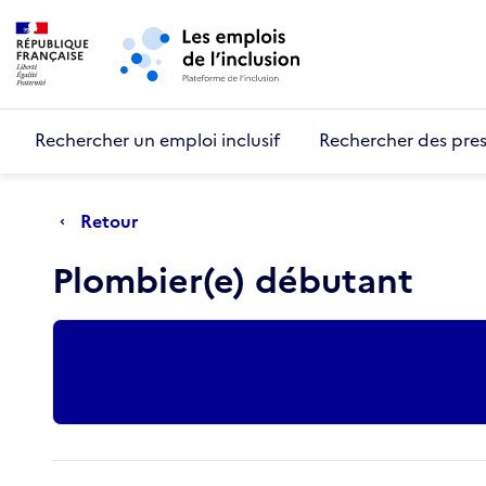
Retour au début de la page
Panneau de gestion des cookies
Aller au menu principal
Aller au contenu principal
Rechercher un emploi inclusif
Rechercher des pres
Retour
Plombier(e) débutant
Actions rapides