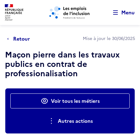
Retour au début de la page
Panneau de gestion des cookies
Aller au menu principal
Aller au contenu principal
Menu
Retour
Mise à jour le 30/06/2025
Maçon pierre dans les travaux
publics en contrat de
professionalisation
Actions rapides
Voir tous les métiers
Autres actions