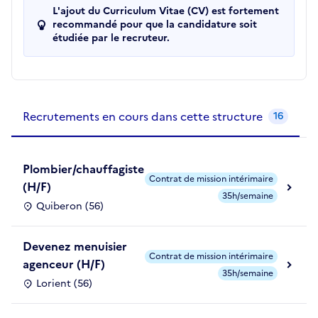
L'ajout du Curriculum Vitae (CV) est fortement
recommandé pour que la candidature soit
étudiée par le recruteur.
Recrutements de la structure
slide
1
of 1
Recrutements en cours dans cette structure
16
Plombier/chauffagiste
Contrat de mission intérimaire
(H/F)
35h/semaine
Quiberon (56)
Devenez menuisier
Contrat de mission intérimaire
agenceur (H/F)
35h/semaine
Lorient (56)