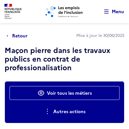
Retour au début de la page
Panneau de gestion des cookies
Aller au menu principal
Aller au contenu principal
Menu
Retour
Mise à jour le 30/06/2025
Maçon pierre dans les travaux
publics en contrat de
professionalisation
Actions rapides
Voir tous les métiers
Autres actions