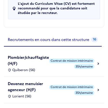
L'ajout du Curriculum Vitae (CV) est fortement
recommandé pour que la candidature soit
étudiée par le recruteur.
Recrutements de la structure
slide
1
of 1
Recrutements en cours dans cette structure
16
Plombier/chauffagiste
Contrat de mission intérimaire
(H/F)
35h/semaine
Quiberon (56)
Devenez menuisier
Contrat de mission intérimaire
agenceur (H/F)
35h/semaine
Lorient (56)