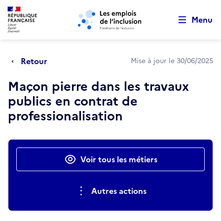
Retour au début de la page
Panneau de gestion des cookies
Aller au menu principal
Aller au contenu principal
Menu
Retour
Mise à jour le 30/06/2025
Maçon pierre dans les travaux
publics en contrat de
professionalisation
Actions rapides
Voir tous les métiers
Autres actions