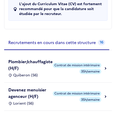
L'ajout du Curriculum Vitae (CV) est fortement
recommandé pour que la candidature soit
étudiée par le recruteur.
Recrutements de la structure
slide
1
of 1
Recrutements en cours dans cette structure
16
Plombier/chauffagiste
Contrat de mission intérimaire
(H/F)
35h/semaine
Quiberon (56)
Devenez menuisier
Contrat de mission intérimaire
agenceur (H/F)
35h/semaine
Lorient (56)