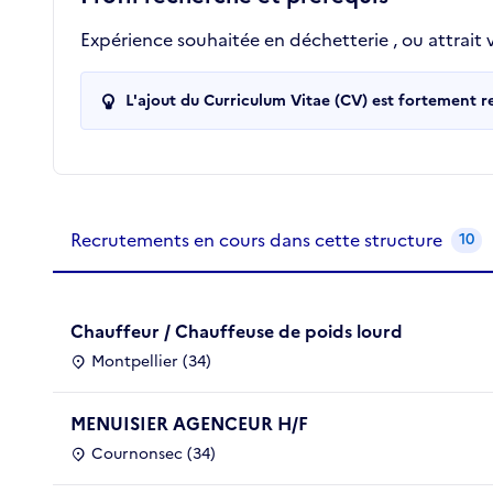
Expérience souhaitée en déchetterie , ou attrait 
L'ajout du Curriculum Vitae (CV) est fortement 
Recrutements de la structure
slide
1
of 1
Recrutements en cours dans cette structure
10
Chauffeur / Chauffeuse de poids lourd
Montpellier (34)
MENUISIER AGENCEUR H/F
Cournonsec (34)