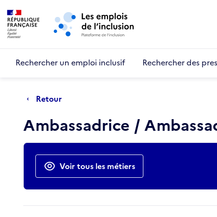
Retour au début de la page
Panneau de gestion des cookies
Aller au menu principal
Aller au contenu principal
Rechercher un emploi inclusif
Rechercher des pres
Retour
Ambassadrice / Ambassad
Actions rapides
Voir tous les métiers