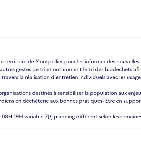
u territoire de Montpellier pour les informer des nouvelles p
res gestes de tri et notamment le tri des biodéchets afin d'
ravers la réalisation d'entretien individuels avec les usag
t organisations destinés à sensibiliser la population aux en
iens en déchèterie aux bonnes pratiques- Être en support 
re 08H-19H variable 7J/j planning différent selon les semaine