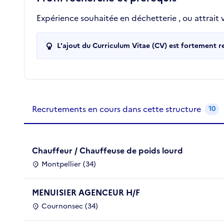
Expérience souhaitée en déchetterie , ou attrait 
L'ajout du Curriculum Vitae (CV) est fortement 
Recrutements de la structure
slide
1
of 1
Recrutements en cours dans cette structure
10
Chauffeur / Chauffeuse de poids lourd
Montpellier (34)
MENUISIER AGENCEUR H/F
Cournonsec (34)