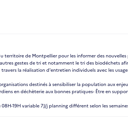
u territoire de Montpellier pour les informer des nouvelles p
res gestes de tri et notamment le tri des biodéchets afin d'
ravers la réalisation d'entretien individuels avec les usag
t organisations destinés à sensibiliser la population aux en
iens en déchèterie aux bonnes pratiques- Être en support 
re 08H-19H variable 7J/j planning différent selon les semaine