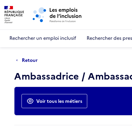
Retour au début de la page
Panneau de gestion des cookies
Aller au menu principal
Aller au contenu principal
Rechercher un emploi inclusif
Rechercher des pres
Retour
Ambassadrice / Ambassad
Actions rapides
Voir tous les métiers