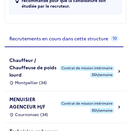
recommandé pour que la candidature soit
étudiée par le recruteur.
Recrutements de la structure
slide
1
of 1
Recrutements en cours dans cette structure
10
Chauffeur /
Chauffeuse de poids
Contrat de mission intérimaire
lourd
35h/semaine
Montpellier (34)
MENUISIER
Contrat de mission intérimaire
AGENCEUR H/F
35h/semaine
Cournonsec (34)