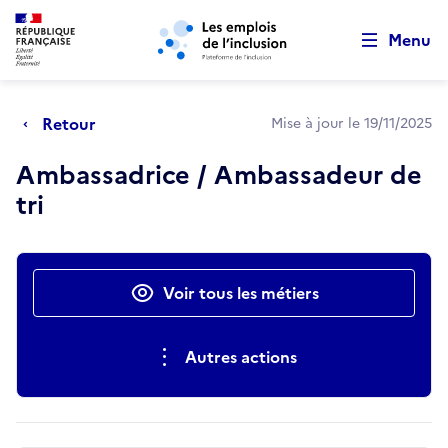
Retour au début de la page
Panneau de gestion des cookies
Aller au menu principal
Aller au contenu principal
Menu
Retour
Mise à jour le 19/11/2025
Ambassadrice / Ambassadeur de
tri
Actions rapides
Voir tous les métiers
Autres actions