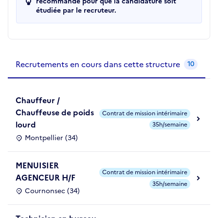
recommandé pour que la candidature soit
étudiée par le recruteur.
Recrutements de la structure
slide
1
of 1
Recrutements en cours dans cette structure
10
Chauffeur /
Chauffeuse de poids
Contrat de mission intérimaire
lourd
35h/semaine
Montpellier (34)
MENUISIER
Contrat de mission intérimaire
AGENCEUR H/F
35h/semaine
Cournonsec (34)