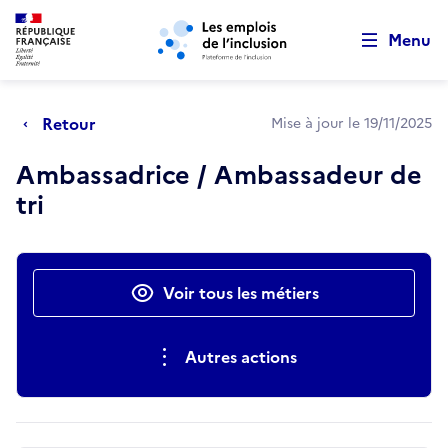
Retour au début de la page
Panneau de gestion des cookies
Aller au menu principal
Aller au contenu principal
Menu
Retour
Mise à jour le 19/11/2025
Ambassadrice / Ambassadeur de
tri
Actions rapides
Voir tous les métiers
Autres actions