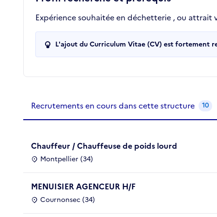
Expérience souhaitée en déchetterie , ou attrait 
L'ajout du Curriculum Vitae (CV) est fortement 
Recrutements de la structure
slide
1
of 1
Recrutements en cours dans cette structure
10
Chauffeur / Chauffeuse de poids lourd
Montpellier (34)
MENUISIER AGENCEUR H/F
Cournonsec (34)