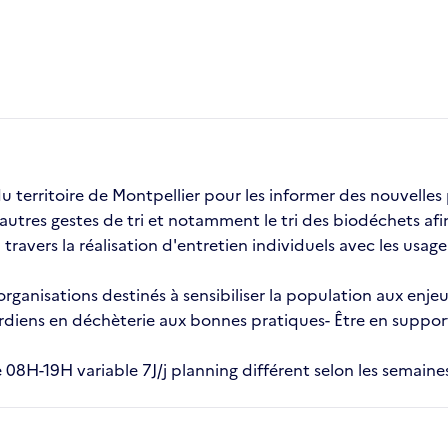
u territoire de Montpellier pour les informer des nouvelles p
res gestes de tri et notamment le tri des biodéchets afin d'
ravers la réalisation d'entretien individuels avec les usag
t organisations destinés à sensibiliser la population aux en
iens en déchèterie aux bonnes pratiques- Être en support 
re 08H-19H variable 7J/j planning différent selon les semaine