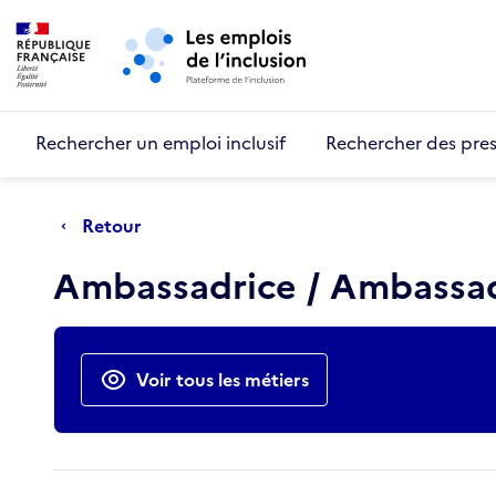
Retour au début de la page
Panneau de gestion des cookies
Aller au menu principal
Aller au contenu principal
Rechercher un emploi inclusif
Rechercher des pres
Retour
Ambassadrice / Ambassad
Actions rapides
Voir tous les métiers