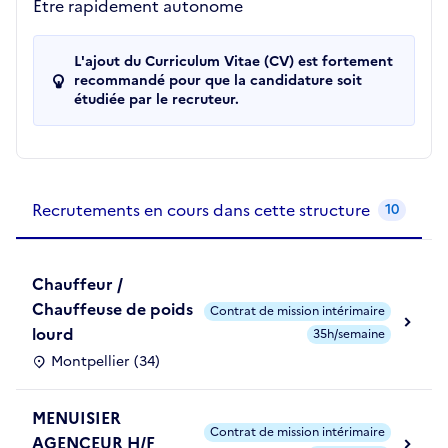
Etre rapidement autonome
L'ajout du Curriculum Vitae (CV) est fortement
recommandé pour que la candidature soit
étudiée par le recruteur.
Recrutements de la structure
slide
1
of 1
Recrutements en cours dans cette structure
10
Chauffeur /
Chauffeuse de poids
Contrat de mission intérimaire
lourd
35h/semaine
Montpellier (34)
MENUISIER
Contrat de mission intérimaire
AGENCEUR H/F