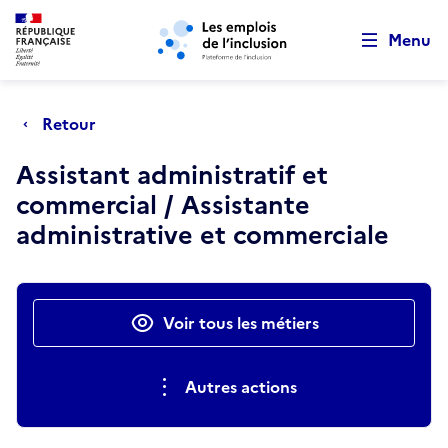
Retour au début de la page
Panneau de gestion des cookies
Aller au menu principal
Aller au contenu principal
Menu
Retour
Assistant administratif et
commercial / Assistante
administrative et commerciale
Actions rapides
Voir tous les métiers
Autres actions