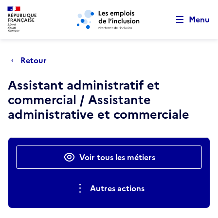
Retour au début de la page
Panneau de gestion des cookies
Aller au menu principal
Aller au contenu principal
Menu
Retour
Assistant administratif et
commercial / Assistante
administrative et commerciale
Actions rapides
Voir tous les métiers
Autres actions