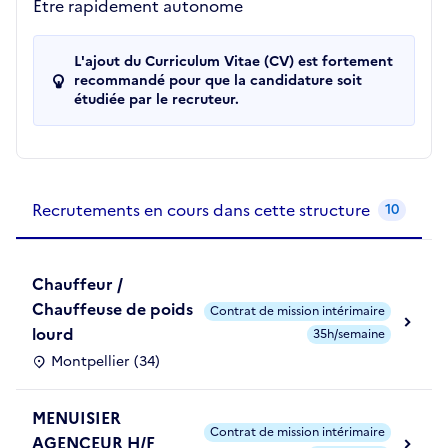
Etre rapidement autonome
L'ajout du Curriculum Vitae (CV) est fortement
recommandé pour que la candidature soit
étudiée par le recruteur.
Recrutements de la structure
slide
1
of 1
Recrutements en cours dans cette structure
10
Chauffeur /
Chauffeuse de poids
Contrat de mission intérimaire
lourd
35h/semaine
Montpellier (34)
MENUISIER
Contrat de mission intérimaire
AGENCEUR H/F