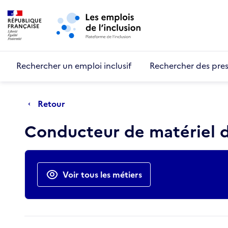
Retour au début de la page
Panneau de gestion des cookies
Aller au menu principal
Aller au contenu principal
Rechercher un emploi inclusif
Rechercher des pres
Retour
Conducteur de matériel d
Actions rapides
Voir tous les métiers