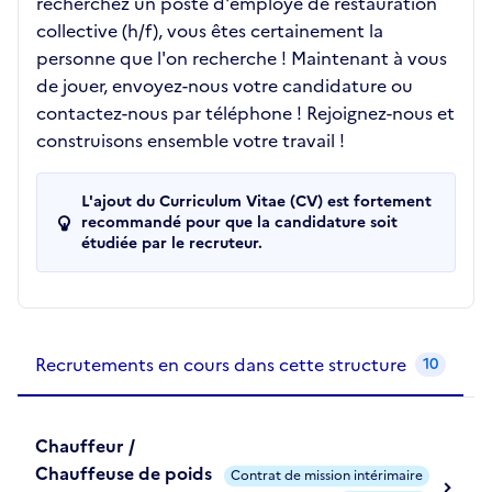
recherchez un poste d'employé de restauration
collective (h/f), vous êtes certainement la
personne que l'on recherche ! Maintenant à vous
de jouer, envoyez-nous votre candidature ou
contactez-nous par téléphone ! Rejoignez-nous et
construisons ensemble votre travail !
L'ajout du Curriculum Vitae (CV) est fortement
recommandé pour que la candidature soit
étudiée par le recruteur.
Recrutements de la structure
slide
1
of 1
Recrutements en cours dans cette structure
10
Chauffeur /
Chauffeuse de poids
Contrat de mission intérimaire