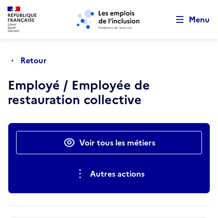
Retour au début de la page
Panneau de gestion des cookies
Aller au menu principal
Aller au contenu principal
Menu
Retour
Employé / Employée de
restauration collective
Actions rapides
Voir tous les métiers
Autres actions