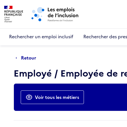
Retour au début de la page
Panneau de gestion des cookies
Aller au menu principal
Aller au contenu principal
Rechercher un emploi inclusif
Rechercher des pres
Retour
Employé / Employée de re
Actions rapides
Voir tous les métiers