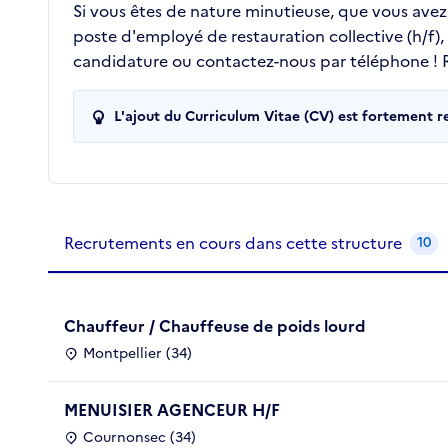
Si vous êtes de nature minutieuse, que vous avez l
poste d'employé de restauration collective (h/f)
candidature ou contactez-nous par téléphone ! Re
L'ajout du Curriculum Vitae (CV) est fortement 
Recrutements de la structure
slide
1
of 1
Recrutements en cours dans cette structure
10
Chauffeur / Chauffeuse de poids lourd
Montpellier (34)
MENUISIER AGENCEUR H/F
Cournonsec (34)