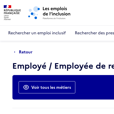
Retour au début de la page
Panneau de gestion des cookies
Aller au menu principal
Aller au contenu principal
Rechercher un emploi inclusif
Rechercher des pres
Retour
Employé / Employée de re
Actions rapides
Voir tous les métiers