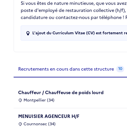
Si vous êtes de nature minutieuse, que vous avez l
poste d'employé de restauration collective (h/f)
candidature ou contactez-nous par téléphone ! Re
L'ajout du Curriculum Vitae (CV) est fortement 
Recrutements de la structure
slide
1
of 1
Recrutements en cours dans cette structure
10
Chauffeur / Chauffeuse de poids lourd
Montpellier (34)
MENUISIER AGENCEUR H/F
Cournonsec (34)