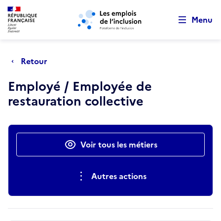
Retour au début de la page
Panneau de gestion des cookies
Aller au menu principal
Aller au contenu principal
Menu
Retour
Employé / Employée de
restauration collective
Actions rapides
Voir tous les métiers
Autres actions