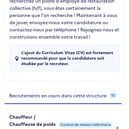
recherchez un poste d'employé de restauration
collective (h/f), vous êtes certainement la
personne que l'on recherche ! Maintenant à vous
de jouer, envoyez-nous votre candidature ou
contactez-nous par téléphone ! Rejoignez-nous et
construisons ensemble votre travail !
L'ajout du Curriculum Vitae (CV) est fortement
recommandé pour que la candidature soit
étudiée par le recruteur.
Recrutements de la structure
slide
1
of 1
Recrutements en cours dans cette structure
10
Chauffeur /
Chauffeuse de poids
Contrat de mission intérimaire