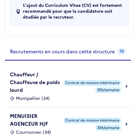
L'ajout du Curriculum Vitae (CV) est fortement
recommandé pour que la candidature soit
étudiée par le recruteur.
Recrutements de la structure
slide
1
of 1
Recrutements en cours dans cette structure
10
Chauffeur /
Chauffeuse de poids
Contrat de mission intérimaire
lourd
35h/semaine
Montpellier (34)
MENUISIER
Contrat de mission intérimaire
AGENCEUR H/F
35h/semaine
Cournonsec (34)