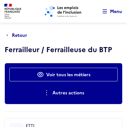
Retour au début de la page
Panneau de gestion des cookies
Aller au menu principal
Aller au contenu principal
Menu
Retour
Ferrailleur / Ferrailleuse du BTP
Actions rapides
Voir tous les métiers
Autres actions
ETTI