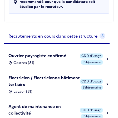
recommandé pour que la candidature soit
étudiée par le recruteur.
Recrutements de la structure
slide
1
of 1
Recrutements en cours dans cette structure
5
Ouvrier paysagiste confirmé
CDD d'usage
35h/semaine
Castres (81)
Electricien / Electricienne bâtiment
CDD d'usage
tertiaire
35h/semaine
Lavaur (81)
Agent de maintenance en
CDD d'usage
collectivité
35h/semaine