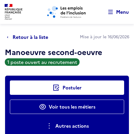
Retour au début de la page
Panneau de gestion des cookies
Aller au menu principal
Aller au contenu principal
Menu
Retour à la liste
Mise à jour le 16/06/2026
Manoeuvre second-oeuvre
1 poste ouvert au recrutement
Actions rapides
Postuler
Voir tous les métiers
Autres actions