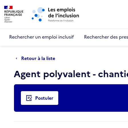
Retour au début de la page
Panneau de gestion des cookies
Aller au menu principal
Aller au contenu principal
Rechercher un emploi inclusif
Rechercher des pres
Retour à la liste
Agent polyvalent - chanti
Actions rapides
Postuler