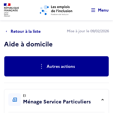
Retour au début de la page
Panneau de gestion des cookies
Aller au menu principal
Aller au contenu principal
Menu
Retour à la liste
Mise à jour le 09/02/2026
Aide à domicile
Actions rapides
Autres actions
EI
Ménage Service Particuliers