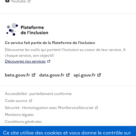
Youtube
Ce service fait partie de la Plateforme de l’inclusion
Découvrez les outils qui portent l'inclusion au
coeur de leur service. A
chaque service, son objectif.
Découvrez nos services
beta.gouv.fr
data.gouv.fr
api.gouv.fr
Accessibilité : partiellement conforme
Code source
Sécurité : Homologation avec MonServiceSécurisé
Mentions légales
Conditions générales
Confidentialité
Ce site utilise des cookies et vous donne le contrôle sur
Statistiques, lexiques et indicateurs