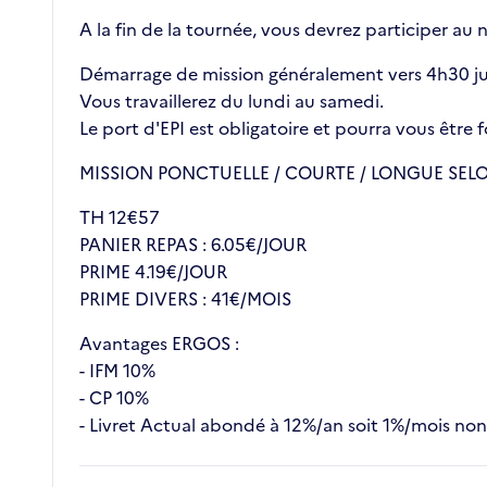
A la fin de la tournée, vous devrez participer au
Démarrage de mission généralement vers 4h30 jusq
Vous travaillerez du lundi au samedi.
Le port d'EPI est obligatoire et pourra vous être f
MISSION PONCTUELLE / COURTE / LONGUE SELO
TH 12€57
PANIER REPAS : 6.05€/JOUR
PRIME 4.19€/JOUR
PRIME DIVERS : 41€/MOIS
Avantages ERGOS :
- IFM 10%
- CP 10%
- Livret Actual abondé à 12%/an soit 1%/mois no