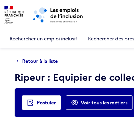
Retour au début de la page
Panneau de gestion des cookies
Aller au menu principal
Aller au contenu principal
Rechercher un emploi inclusif
Rechercher des pres
Retour à la liste
Ripeur : Equipier de coll
Actions rapides
Postuler
Voir tous les métiers