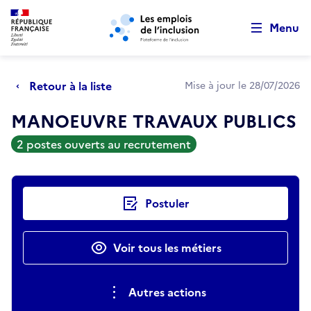
Retour au début de la page
Panneau de gestion des cookies
Aller au menu principal
Aller au contenu principal
Menu
Retour à la liste
Mise à jour le 28/07/2026
MANOEUVRE TRAVAUX PUBLICS
2 postes ouverts au recrutement
Actions rapides
Postuler
Voir tous les métiers
Autres actions