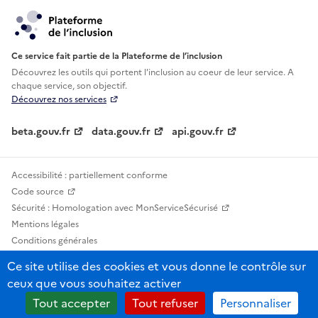
Ce service fait partie de la Plateforme de l’inclusion
Découvrez les outils qui portent l'inclusion au
coeur de leur service. A
chaque service, son objectif.
Découvrez nos services
beta.gouv.fr
data.gouv.fr
api.gouv.fr
Accessibilité : partiellement conforme
Code source
Sécurité : Homologation avec MonServiceSécurisé
Mentions légales
Conditions générales
Confidentialité
Ce site utilise des cookies et vous donne le contrôle sur
Statistiques, lexiques et indicateurs
ceux que vous souhaitez activer
Sauf mention contraire, tous les contenus de ce site sont sous licence
Tout accepter
Tout refuser
Personnaliser
etalab-2.0