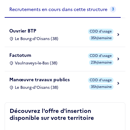
Recrutements de la structure
slide
1
of 1
Recrutements en cours dans cette structure
3
Ouvrier BTP
CDD d'usage
35h/semaine
Le Bourg-d'Oisans (38)
Factotum
CDD d'usage
23h/semaine
Vaulnaveys-le-Bas (38)
Manœuvre travaux publics
CDD d'usage
35h/semaine
Le Bourg-d'Oisans (38)
Découvrez l'offre d'insertion
disponible sur votre territoire