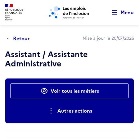
Retour au début de la page
Panneau de gestion des cookies
Aller au menu principal
Aller au contenu principal
Menu
Retour
Mise à jour le 20/07/2026
Assistant / Assistante
Administrative
Actions rapides
Voir tous les métiers
Autres actions