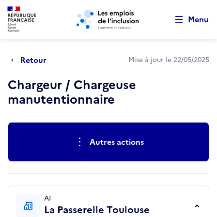
Retour au début de la page
Panneau de gestion des cookies
Aller au menu principal
Aller au contenu principal
Menu
Retour
Mise à jour le 22/05/2025
Chargeur / Chargeuse
manutentionnaire
Actions rapides
Autres actions
AI
La Passerelle Toulouse