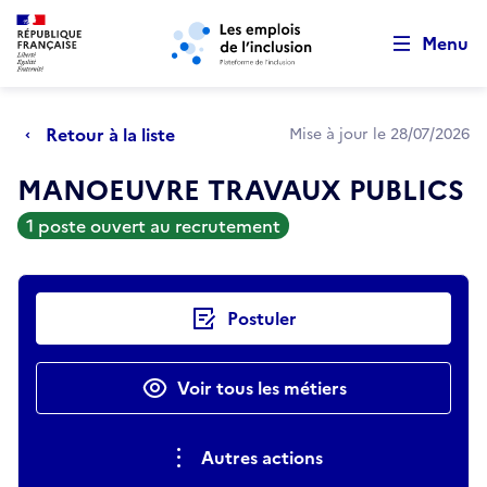
Retour au début de la page
Panneau de gestion des cookies
Aller au menu principal
Aller au contenu principal
Menu
Retour à la liste
Mise à jour le 28/07/2026
MANOEUVRE TRAVAUX PUBLICS
1 poste ouvert au recrutement
Actions rapides
Postuler
Voir tous les métiers
Autres actions